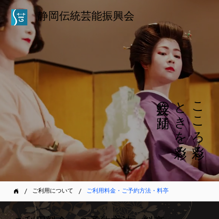
静岡伝統芸能振興会
芸妓の踊り
ときを彩る
こころ彩る
/
/
ご利用について
ご利用料金・ご予約方法・料亭