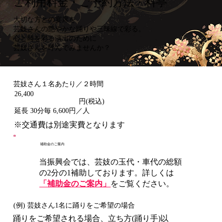
ご利用料金・ご予約方法・料亭
大切な方との宴席を
芸妓さんの艶やかな踊りや三味線で彩る。
心と時を彩る演出のために
芸妓さんを呼んでみませんか？
​芸妓さん１名あたり／２時間
26,400
円(税込)
​延長 30分毎 6,600円／人
※交通費は別途実費となります
補助金のご案内
当振興会では、芸妓の玉代・車代の総額
の2分の1補助しております。詳しくは
「補助金のご案内」
をご覧ください。
(例) 芸妓さん1名に踊りをご希望の場合
踊りをご希望される場合、立ち方(踊り手)以