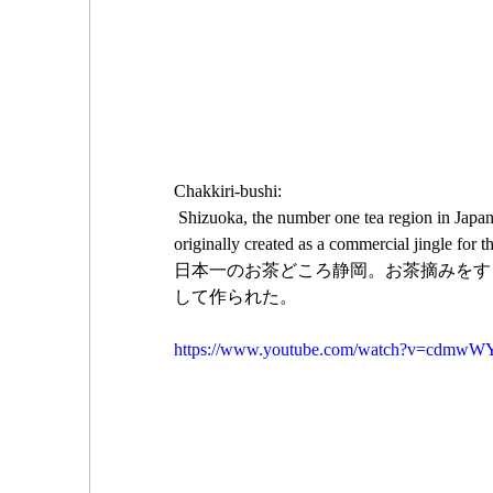
Chakkiri-bushi:
 Shizuoka, the number one tea region in Japan. The gestures of picking tea leaves are so charming. The song was 
originally created as a commercial jingle for 
日本一のお茶どころ静岡。お茶摘みをす
して作られた。
https://www.youtube.com/watch?v=cdmw