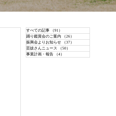
すべての記事
（91）
91件の記事
踊り鑑賞会のご案内
（26）
26件の記事
振興会よりお知らせ
（37）
37件の記事
芸妓さんニュース
（50）
50件の記事
事業計画・報告
（4）
4件の記事