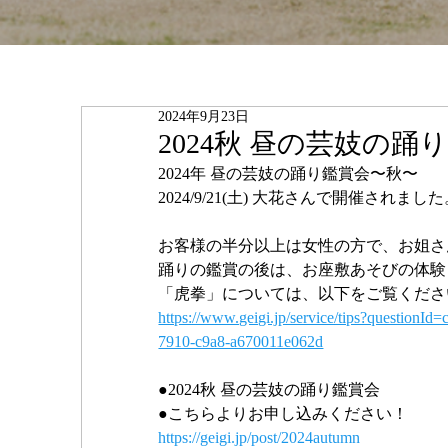
2024年9月23日
2024秋 昼の芸妓の
2024年 昼の芸妓の踊り鑑賞会〜秋〜
2024/9/21(土) 大花さんで開催されまし
お客様の半分以上は女性の方で、お姐さ
踊りの鑑賞の後は、お座敷あそびの体験
「虎拳」については、以下をご覧くださ
https://www.geigi.jp/service/tips?questio
7910-c9a8-a670011e062d
●2024秋 昼の芸妓の踊り鑑賞会
●こちらよりお申し込みください！
https://geigi.jp/post/2024autumn