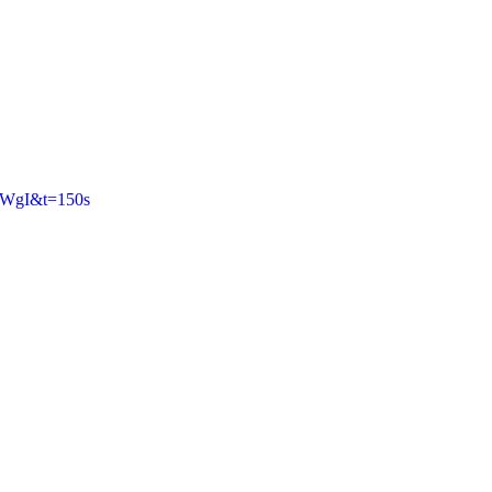
liWgI&t=150s