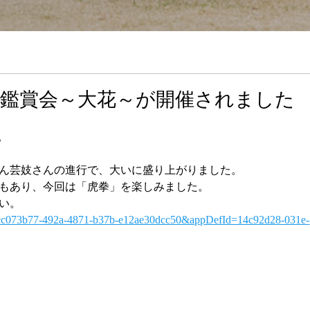
踊り鑑賞会～大花～が開催されました
た。
ん芸妓さんの進行で、大いに盛り上がりました。
もあり、今回は「虎拳」を楽しみました。
い。
nId=cc073b77-492a-4871-b37b-e12ae30dcc50&appDefId=14c92d28-031e-