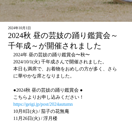
2024年10月1日
2024秋 昼の芸妓の踊り鑑賞会～
千年成～が開催されました
2024年 昼の芸妓の踊り鑑賞会〜秋〜
2024/10/1(火) 
千年成
さんで開催されました。
本日も満席で、お着物をおめしの方が多く、さら
に華やかな席となりました。
●2024秋 昼の芸妓の踊り鑑賞会 ●
こちらよりお申し込みください！
https://geigi.jp/post/2024autumn
10月8日(火) / 茄子の花無庵
11月26日(火) / 浮月楼