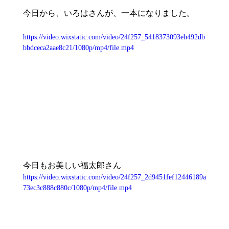
今日から、いろはさんが、一本になりました。
https://video.wixstatic.com/video/24f257_5418373093eb492db
bbdceca2aae8c21/1080p/mp4/file.mp4
今日もお美しい福太郎さん
https://video.wixstatic.com/video/24f257_2d9451fef12446189a
73ec3c888c880c/1080p/mp4/file.mp4