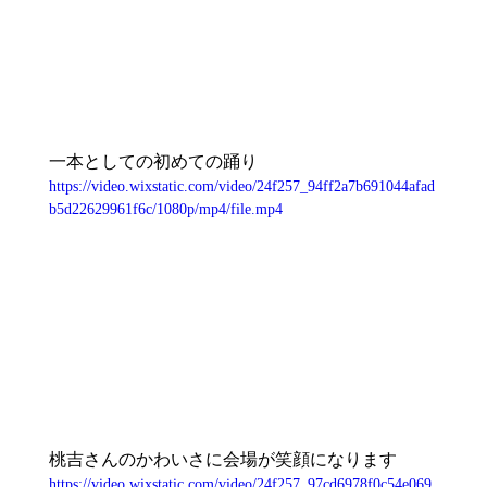
一本としての初めての踊り
https://video.wixstatic.com/video/24f257_94ff2a7b691044afad
b5d22629961f6c/1080p/mp4/file.mp4
桃吉さんのかわいさに会場が笑顔になります
https://video.wixstatic.com/video/24f257_97cd6978f0c54e069