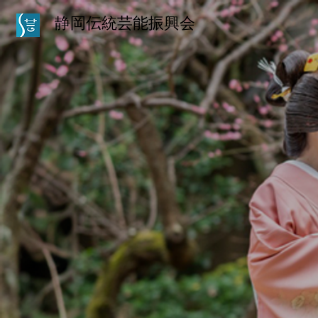
静岡伝統芸能振興会