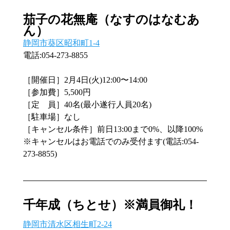
茄子の花無庵（なすのはなむあ
ん）
静岡市葵区昭和町1-4
電話:054-273-8855　
［開催日］2月4日(火)12:00〜14:00
［参加費］5,500円
［定　員］40名(最小遂行人員20名)
［駐車場］なし
［キャンセル条件］前日13:00まで0%、以降100%
※キャンセルはお電話でのみ受付ます(電話:054-
273-8855)
千年成（ちとせ）※満員御礼！
静岡市清水区相生町2-24